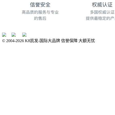
© 2004-
2026
K8凯发-国际大品牌 信誉保障 大额无忧