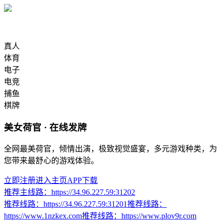
真人
体育
电子
电竞
捕鱼
棋牌
美女荷官 · 在线发牌
全网最美荷官，倾情出演，极致视觉盛宴，多元游戏种类，为
您带来最舒心的游戏体验。
立即注册
进入主页
APP下载
推荐主线路：
https://34.96.227.59:31202
推荐线路：
https://34.96.227.59:31201
推荐线路：
https://www.1nzkex.com
推荐线路：
https://www.plov9r.com