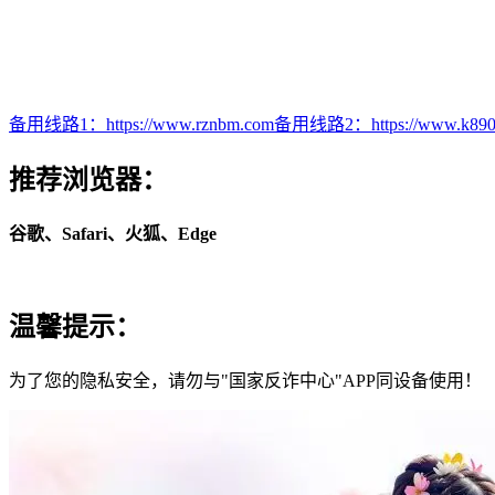
备用线路
1
：
https://www.rznbm.com
备用线路
2
：
https://www.k89
推荐浏览器：
谷歌、Safari、火狐、Edge
温馨提示：
为了您的隐私安全，请勿与"国家反诈中心"APP同设备使用！