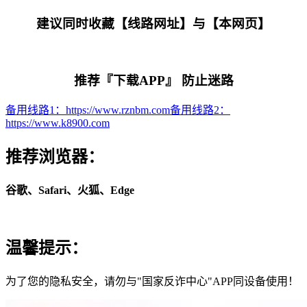
建议同时收藏【线路网址】与【本网页】
推荐『下载APP』 防止迷路
备用线路
1
：
https://www.rznbm.com
备用线路
2
：
https://www.k8900.com
推荐浏览器：
谷歌、Safari、火狐、Edge
温馨提示：
为了您的隐私安全，请勿与"国家反诈中心"APP同设备使用！