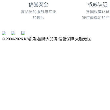
© 2004-
2026
K8凯发-国际大品牌 信誉保障 大额无忧