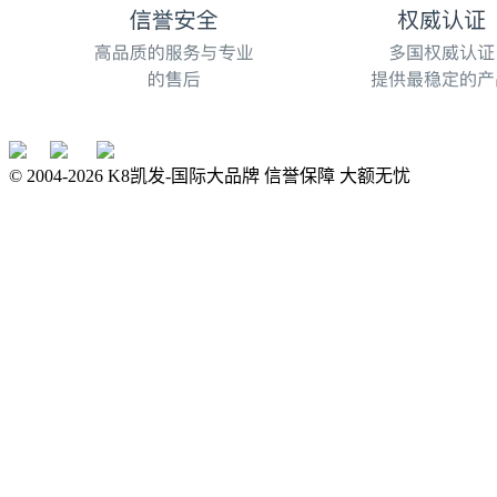
© 2004-
2026
K8凯发-国际大品牌 信誉保障 大额无忧