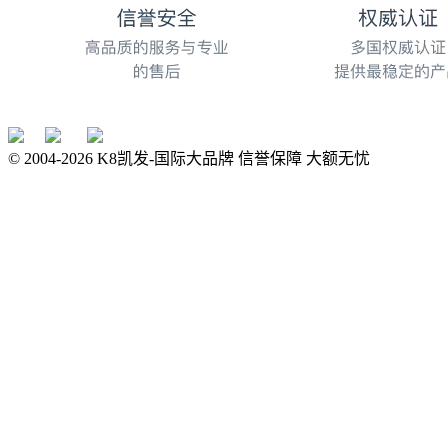
© 2004-
2026
K8凯发-国际大品牌 信誉保障 大额无忧